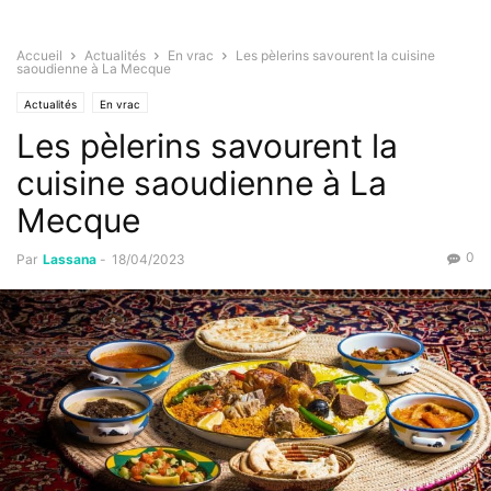
Accueil
Actualités
En vrac
Les pèlerins savourent la cuisine
saoudienne à La Mecque
Actualités
En vrac
Les pèlerins savourent la
cuisine saoudienne à La
Mecque
0
Par
Lassana
-
18/04/2023