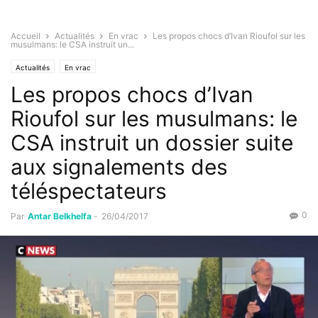
Accueil
Actualités
En vrac
Les propos chocs d’Ivan Rioufol sur les
musulmans: le CSA instruit un...
Actualités
En vrac
Les propos chocs d’Ivan
Rioufol sur les musulmans: le
CSA instruit un dossier suite
aux signalements des
téléspectateurs
0
Par
Antar Belkhelfa
-
26/04/2017