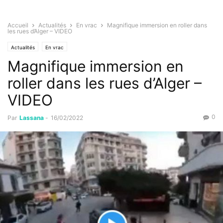
Accueil
Actualités
En vrac
Magnifique immersion en roller dans
les rues d’Alger – VIDEO
Actualités
En vrac
Magnifique immersion en
roller dans les rues d’Alger –
VIDEO
0
Par
Lassana
-
16/02/2022