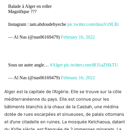
Balade à Alger en roller
Magnifique ???
Instagram : iam.abdoudebyeche
pic.twitter.com/dussVz9LRi
— Al Nas (@nas06169479)
February 16, 2022
Sous un autre angle…
#Alger
pic.twitter.com/tR31aZHkTU
— Al Nas (@nas06169479)
February 16, 2022
Alger est la capitale de l’Algérie. Elle se trouve sur la côte
méditerranéenne du pays. Elle est connue pour les
bâtiments blanchis à la chaux de la Casbah, une médina
dotée de rues escarpées et sinueuses, de palais ottomans
et d’une citadelle en ruines. La mosquée Ketchaoua, datant
du XVIIe siècle, est flanquée de 2 immenses minarets. La