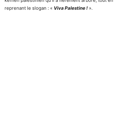
keffieh palestinien qu’il a fièrement arboré, tout en
reprenant le slogan : «
Viva Palestine !
».