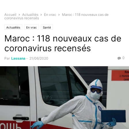
Accueil
Actualités
En vrac
Maroc : 118 nouveaux cas de
coronavirus recensés
Actualités
En vrac
Santé
Maroc : 118 nouveaux cas de
coronavirus recensés
0
Par
Lassana
-
21/06/2020