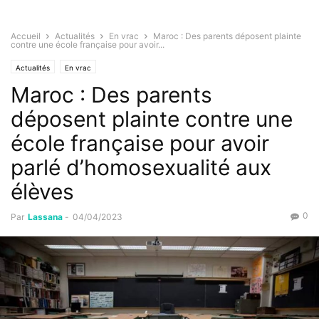
Accueil
Actualités
En vrac
Maroc : Des parents déposent plainte
contre une école française pour avoir...
Actualités
En vrac
Maroc : Des parents
déposent plainte contre une
école française pour avoir
parlé d’homosexualité aux
élèves
0
Par
Lassana
-
04/04/2023