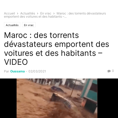
Accueil
Actualités
En vrac
Maroc : des torrents dévastateurs
emportent des voitures et des habitants –...
Actualités
En vrac
Maroc : des torrents
dévastateurs emportent des
voitures et des habitants –
VIDEO
0
Par
Oussama
-
02/03/2021