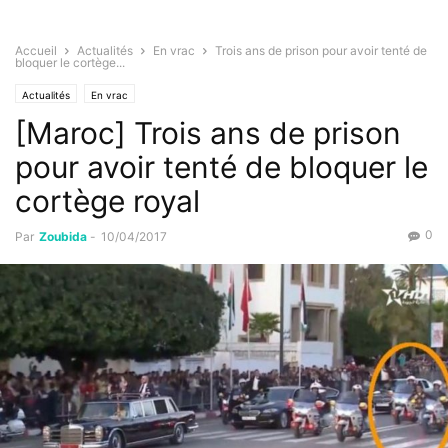
Accueil
Actualités
En vrac
Trois ans de prison pour avoir tenté de
bloquer le cortège...
Actualités
En vrac
[Maroc] Trois ans de prison
pour avoir tenté de bloquer le
cortège royal
0
Par
Zoubida
-
10/04/2017