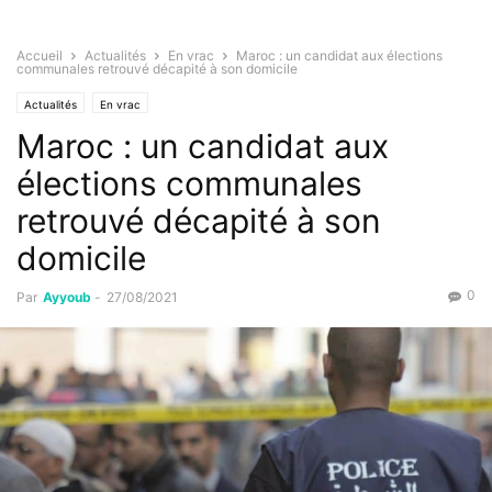
Accueil
Actualités
En vrac
Maroc : un candidat aux élections
communales retrouvé décapité à son domicile
Actualités
En vrac
Maroc : un candidat aux
élections communales
retrouvé décapité à son
domicile
0
Par
Ayyoub
-
27/08/2021