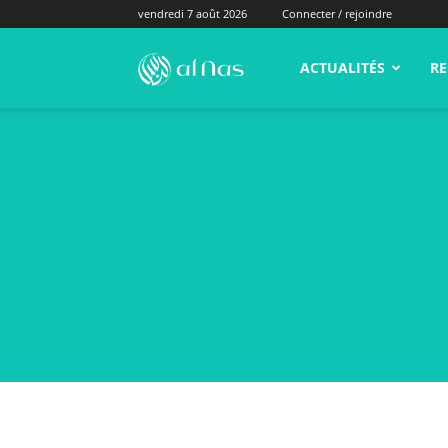
vendredi 7 août 2026
Connecter / rejoindre
alNas.fr
ACTUALITÉS
RE