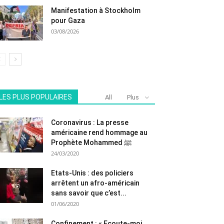
Manifestation à Stockholm
pour Gaza
03/08/2026
LES PLUS POPULAIRES
All
Plus
Coronavirus : La presse
américaine rend hommage au
Prophète Mohammed ﷺ
24/03/2020
Etats-Unis : des policiers
arrêtent un afro-américain
sans savoir que c’est...
01/06/2020
Confinement : « Ecoute-moi