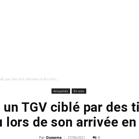
lé par des tirs d’armes à feu lors...
Actualités
En vrac
: un TGV ciblé par des t
u lors de son arrivée en
Par
Oussama
-
27/06/2021
0