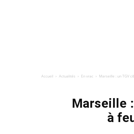
Accueil
Actualités
En vrac
Marseille : un TGV cib
Marseille 
à fe