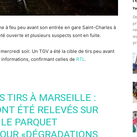
r
Ya
De
pr
me à feu peu avant son entrée en gare Saint-Charles à
re
té ouverte et plusieurs suspects sont en fuite.
au
pr
 mercredi soir. Un TGV a été la cible de tirs peu avant
 informations, confirmant celles de
RTL
.
S TIRS À MARSEILLE :
ONT ÉTÉ RELEVÉS SUR
 LE PARQUET
OUR «DÉGRADATIONS