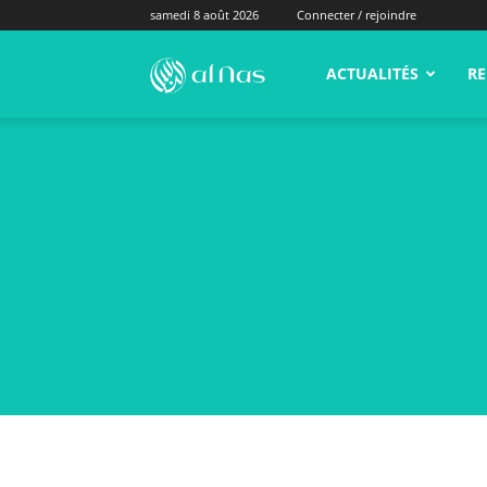
samedi 8 août 2026
Connecter / rejoindre
alNas.fr
ACTUALITÉS
RE