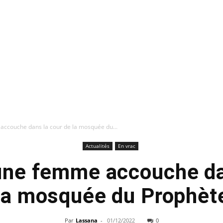
accouche dans la cour de la mosquée du...
Actualités
En vrac
une femme accouche da
Par
Lassana
-
01/12/2022
0