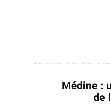
Accueil
Actualités
En vrac
Médine : une femme 
Médine : 