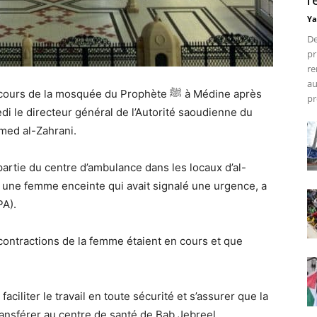
r
Ya
De
pr
re
au
la mosquée du Prophète ﷺ à Médine après
pr
i le directeur général de l’Autorité saoudienne du
med al-Zahrani.
artie du centre d’ambulance dans les locaux d’al-
er une femme enceinte qui avait signalé une urgence, a
PA).
 contractions de la femme étaient en cours et que
aciliter le travail en toute sécurité et s’assurer que la
transférer au centre de santé de Bab Jebreel.