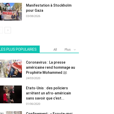
Manifestation à Stockholm
pour Gaza
03/08/2026
LES PLUS POPULAIRES
All
Plus
Coronavirus : La presse
américaine rend hommage au
Prophète Mohammed ﷺ
24/03/2020
Etats-Unis : des policiers
arrêtent un afro-américain
sans savoir que c’est...
01/06/2020
Confinement : « Ecoute-moi