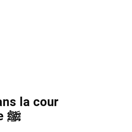
ns la cour
de la mosquée du Prophète ﷺ