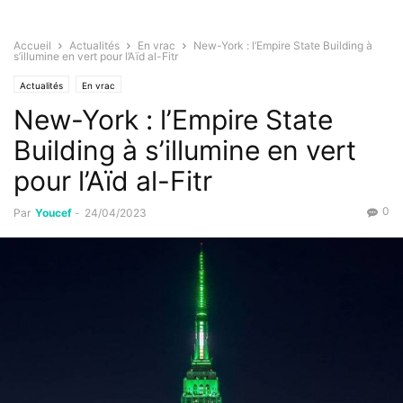
Accueil
Actualités
En vrac
New-York : l’Empire State Building à
s’illumine en vert pour l’Aïd al-Fitr
Actualités
En vrac
New-York : l’Empire State
Building à s’illumine en vert
pour l’Aïd al-Fitr
0
Par
Youcef
-
24/04/2023