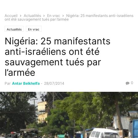
Accueil
Actualités
En vrac
Nigéria: 25 manifestants anti-israéliens
ont été sauvagement tués par l’armée
Actualités
En vrac
Nigéria: 25 manifestants
anti-israéliens ont été
sauvagement tués par
l’armée
0
Par
Antar Belkhelfa
-
28/07/2014