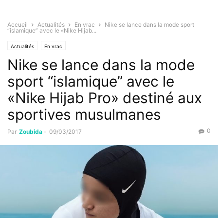
Accueil
Actualités
En vrac
Nike se lance dans la mode sport
“islamique” avec le «Nike Hijab...
Actualités
En vrac
Nike se lance dans la mode
sport “islamique” avec le
«Nike Hijab Pro» destiné aux
sportives musulmanes
0
Par
Zoubida
-
09/03/2017