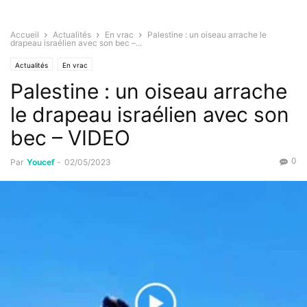
Accueil
Actualités
En vrac
Palestine : un oiseau arrache le
drapeau israélien avec son bec –...
Actualités
En vrac
Palestine : un oiseau arrache
le drapeau israélien avec son
bec – VIDEO
0
Par
Youcef
-
02/05/2023