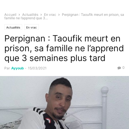
Accueil
Actualités
En vrac
Perpignan : Taoufik meurt en prison, sa
famille ne l’apprend que 3...
Actualités
En vrac
Perpignan : Taoufik meurt en
prison, sa famille ne l’apprend
que 3 semaines plus tard
0
Par
Ayyoub
-
15/03/2021