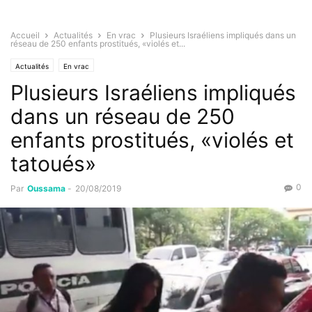
Accueil
Actualités
En vrac
Plusieurs Israéliens impliqués dans un
réseau de 250 enfants prostitués, «violés et...
Actualités
En vrac
Plusieurs Israéliens impliqués
dans un réseau de 250
enfants prostitués, «violés et
tatoués»
0
Par
Oussama
-
20/08/2019