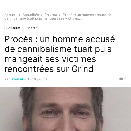
Accueil
Actualités
En vrac
Procès : un homme accusé de
cannibalisme tuait puis mangeait ses victimes...
Actualités
En vrac
Procès : un homme accusé
de cannibalisme tuait puis
mangeait ses victimes
rencontrées sur Grind
0
Par
Youcef
-
13/06/2020