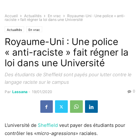
Accueil
Actualités
En vrac
Royaume-Uni : Une police « anti-
raciste » fait régner la loi dans une Université
Actualités
En vrac
Royaume-Uni : Une police
« anti-raciste » fait régner la
loi dans une Université
Des étudiants de Sheffield sont payés pour lutter contre le
langage raciste sur le campus
0
Par
Lassana
-
19/01/2020
L’université de
Sheffield
veut payer des étudiants pour
contrôler les «
micro-agressions
» raciales.