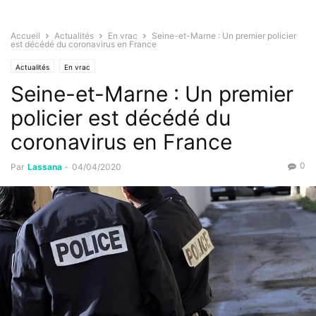
Accueil
Actualités
En vrac
Seine-et-Marne : Un premier policier
est décédé du coronavirus en France
Actualités
En vrac
Seine-et-Marne : Un premier
policier est décédé du
coronavirus en France
0
Par
Lassana
-
04/04/2020