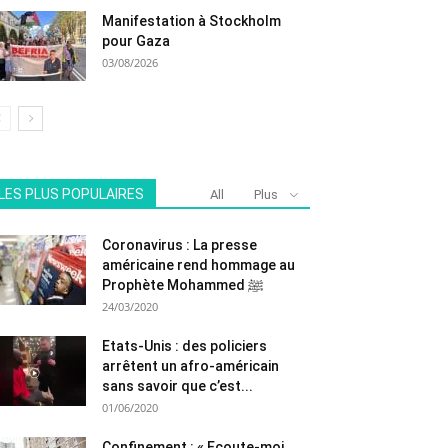
Manifestation à Stockholm
pour Gaza
03/08/2026
LES PLUS POPULAIRES
All
Plus
Coronavirus : La presse
américaine rend hommage au
Prophète Mohammed ﷺ
24/03/2020
Etats-Unis : des policiers
arrêtent un afro-américain
sans savoir que c’est...
01/06/2020
Confinement : « Ecoute-moi