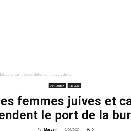
uives et catholiques défendent le port de la...
Actualités
En vrac
des femmes juives et c
endent le port de la bu
Par
Maryam
-
12/03/2021
0