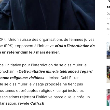
r
Ya
De
pr
re
au
pr
F), l’Union suisse des organisations de femmes juives
 (FPS) s’opposent à l’initiative
«Oui à l’interdiction de
 à
un référendum le 7 mars dernier.
e l’initiative pour l’interdiction de se dissimuler le
 prochain.
«Cette initiative mine la tolérance à l’égard
nce religieuse visibles»
, déclare Gabi Elikan,
de se dissimuler le visage proposée ne tient pas
outumes et préceptes religieux, ce qui inclut les
sociations rejettent l’initiative parce qu’elle crée un
olarisation, révèle
Cath.ch