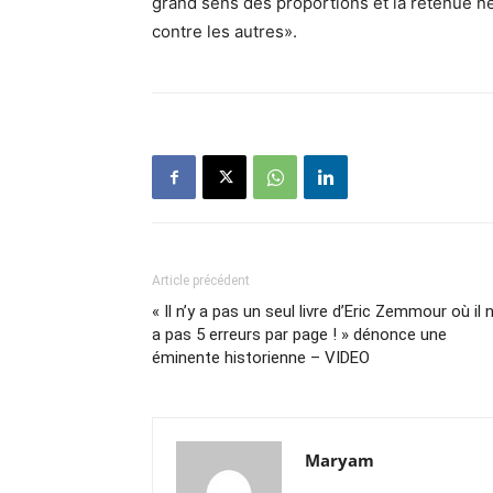
grand sens des proportions et la retenue néc
contre les autres».
Article précédent
« Il n’y a pas un seul livre d’Eric Zemmour où il n
a pas 5 erreurs par page ! » dénonce une
éminente historienne – VIDEO
Maryam