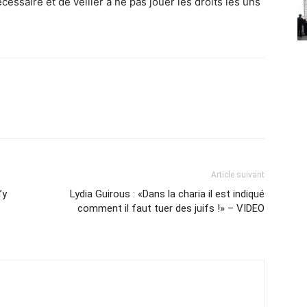
essaire et de veiller à ne pas jouer les droits les uns
Article suivant
’y
Lydia Guirous : «Dans la charia il est indiqué
comment il faut tuer des juifs !» – VIDEO