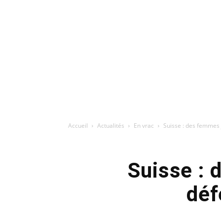
Accueil
Actualités
En vrac
Suisse : des femmes j
Suisse : 
déf