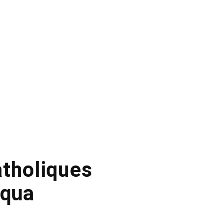
atholiques
rqua