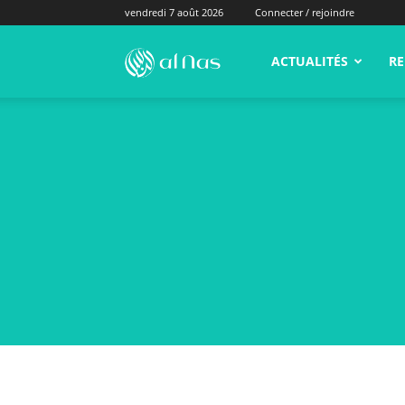
vendredi 7 août 2026
Connecter / rejoindre
alNas.fr
ACTUALITÉS
RE