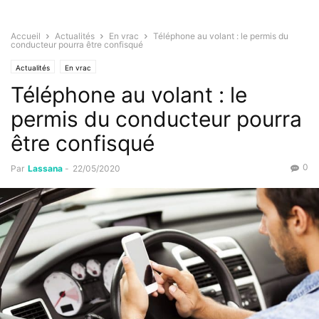
Accueil
Actualités
En vrac
Téléphone au volant : le permis du
conducteur pourra être confisqué
Actualités
En vrac
Téléphone au volant : le
permis du conducteur pourra
être confisqué
0
Par
Lassana
-
22/05/2020