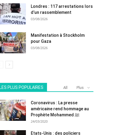
Londres : 117 arrestations lors
d’un rassemblement
03/08/2026
Manifestation à Stockholm
pour Gaza
03/08/2026
LES PLUS POPULAIRES
All
Plus
Coronavirus : La presse
américaine rend hommage au
Prophète Mohammed ﷺ
24/03/2020
Etats-Unis : des policiers