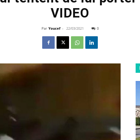
VIDEO
Par
Youcef
-
22/03/2021
0