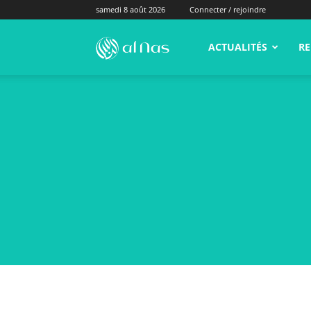
samedi 8 août 2026
Connecter / rejoindre
alNas.fr
ACTUALITÉS
RE