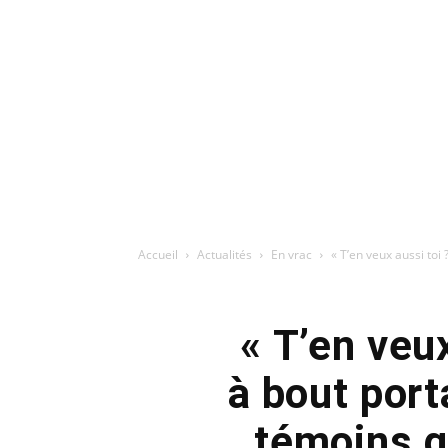
Accueil
Actualités
En vrac
« T’en veux aussi toi ?
« T’en veux
à bout por
témoins q