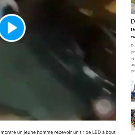
D
r
Ya
De
pr
re
au
pr
 montre un jeune homme recevoir un tir de LBD à bout