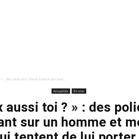
 » : des policiers tirent à bout portant...
Actualités
En vrac
 aussi toi ? » : des poli
tant sur un homme et m
ui tentent de lui porter