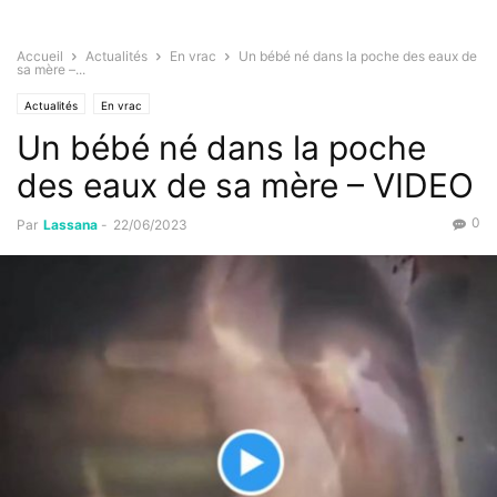
Accueil
Actualités
En vrac
Un bébé né dans la poche des eaux de
sa mère –...
Actualités
En vrac
Un bébé né dans la poche
des eaux de sa mère – VIDEO
0
Par
Lassana
-
22/06/2023