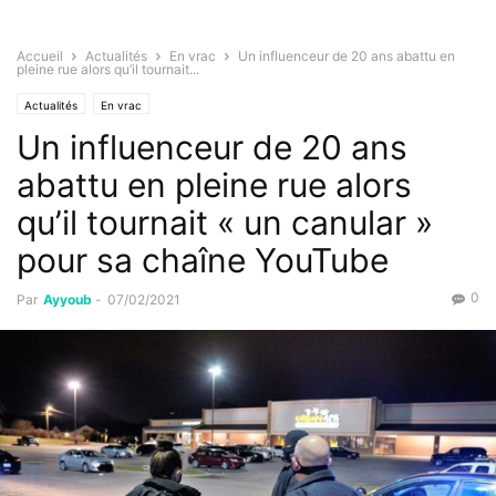
Accueil
Actualités
En vrac
Un influenceur de 20 ans abattu en
pleine rue alors qu’il tournait...
Actualités
En vrac
Un influenceur de 20 ans
abattu en pleine rue alors
qu’il tournait « un canular »
pour sa chaîne YouTube
0
Par
Ayyoub
-
07/02/2021