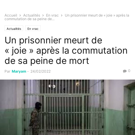
Accueil
Actualités
En vrac
Un prisonnier meurt de « joie » après la
commutation de sa peine de...
Actualités
En vrac
Un prisonnier meurt de
« joie » après la commutation
de sa peine de mort
0
Par
Maryam
-
24/02/2022