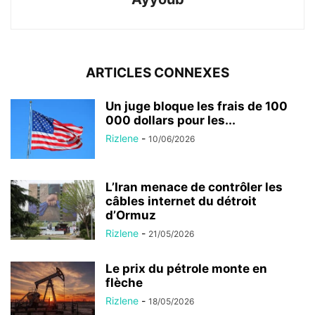
ARTICLES CONNEXES
Un juge bloque les frais de 100
000 dollars pour les...
Rizlene
-
10/06/2026
L’Iran menace de contrôler les
câbles internet du détroit
d’Ormuz
Rizlene
-
21/05/2026
Le prix du pétrole monte en
flèche
Rizlene
-
18/05/2026
Les frappes israéliennes
s’intensifient dans le sud du