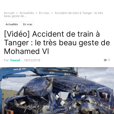
Accueil
Actualités
En vrac
Accident de train à Tanger : le très
beau geste de...
Actualités
En vrac
[Vidéo] Accident de train à
Tanger : le très beau geste de
Mohamed VI
0
Par
Youcef
-
18/02/2018