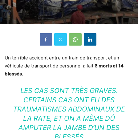
Un terrible accident entre un train de transport et un
véhicule de transport de personnel a fait
6 morts et 14
blessés
.
LES CAS SONT TRÈS GRAVES.
CERTAINS CAS ONT EU DES
TRAUMATISMES ABDOMINAUX DE
LA RATE, ET ON A MÊME DÛ
AMPUTER LA JAMBE D’UN DES
BLESSÉS