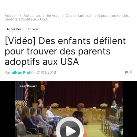
Accueil
Actualités
En vrac
Des enfants défilent pour trouver des
parents adoptifs aux USA
Actualités
En vrac
[Vidéo] Des enfants défilent
pour trouver des parents
adoptifs aux USA
0
Par
alNas Profil
-
21/01/2018