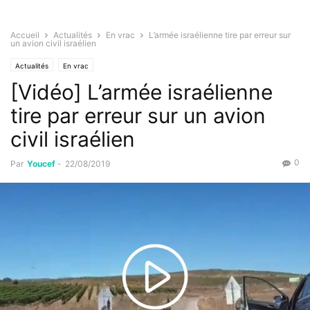
Accueil
Actualités
En vrac
L’armée israélienne tire par erreur sur
un avion civil israélien
Actualités
En vrac
[Vidéo] L’armée israélienne
tire par erreur sur un avion
civil israélien
0
Par
Youcef
-
22/08/2019