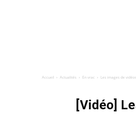
Accueil
Actualités
En vrac
Les images de vidéosu
[Vidéo] L