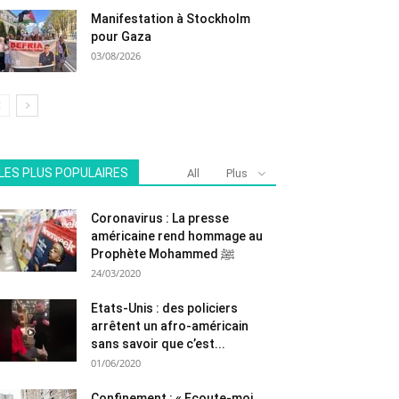
Manifestation à Stockholm
pour Gaza
03/08/2026
LES PLUS POPULAIRES
All
Plus
Coronavirus : La presse
américaine rend hommage au
Prophète Mohammed ﷺ
24/03/2020
Etats-Unis : des policiers
arrêtent un afro-américain
sans savoir que c’est...
01/06/2020
Confinement : « Ecoute-moi