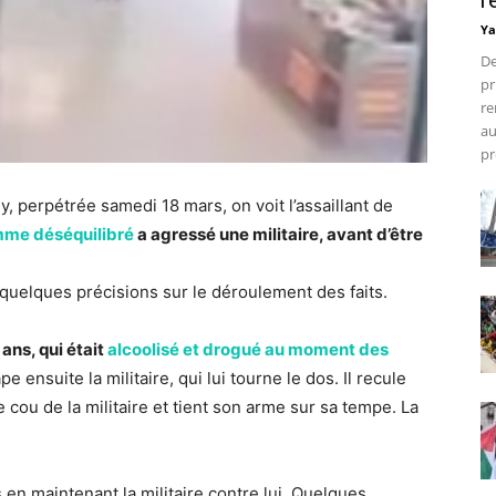
r
Ya
De
pr
re
au
pr
ly, perpétrée samedi 18 mars, on voit l’assaillant de
mme déséquilibré
a agressé une militaire, avant d’être
quelques précisions sur le déroulement des faits.
ans, qui était
alcoolisé et drogué au moment des
ape ensuite la militaire, qui lui tourne le dos. Il recule
 cou de la militaire et tient son arme sur sa tempe. La
rs en maintenant la militaire contre lui. Quelques