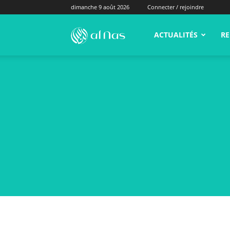
dimanche 9 août 2026
Connecter / rejoindre
alNas.fr
ACTUALITÉS
RE