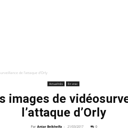
rveillance de l’attaque d’Orly
Actualités
En vrac
es images de vidéosurve
l’attaque d’Orly
Par
Antar Belkhelfa
-
21/03/2017
0