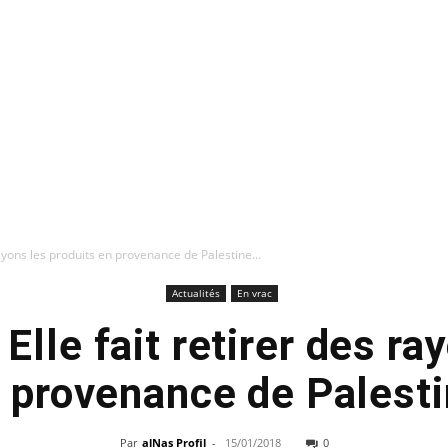
 rayons les produits en provenance de Palestine...
Actualités
En vrac
 Elle fait retirer des ra
n provenance de Palest
Par
alNas Profil
-
15/01/2018
0