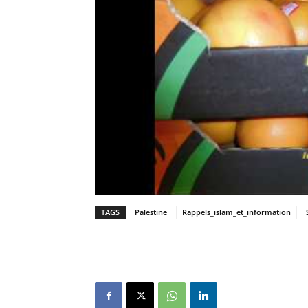
TAGS
Palestine
Rappels_islam_et_information