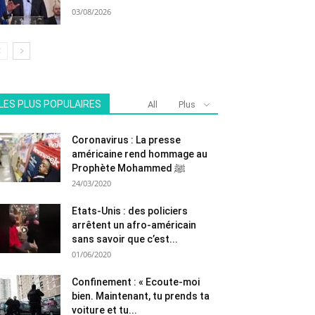
03/08/2026
LES PLUS POPULAIRES
All
Plus
Coronavirus : La presse
américaine rend hommage au
Prophète Mohammed ﷺ
24/03/2020
Etats-Unis : des policiers
arrêtent un afro-américain
sans savoir que c’est...
01/06/2020
Confinement : « Ecoute-moi
bien. Maintenant, tu prends ta
voiture et tu...