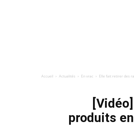
Accueil
Actualités
En vrac
Elle fait retirer des
[Vidéo]
produits e