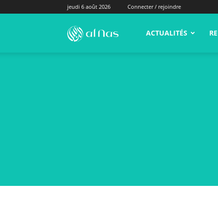
jeudi 6 août 2026
Connecter / rejoindre
alNas.fr
ACTUALITÉS
RE