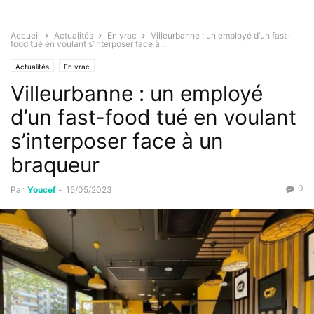
Accueil
Actualités
En vrac
Villeurbanne : un employé d’un fast-
food tué en voulant s’interposer face à...
Actualités
En vrac
Villeurbanne : un employé
d’un fast-food tué en voulant
s’interposer face à un
braqueur
0
Par
Youcef
-
15/05/2023