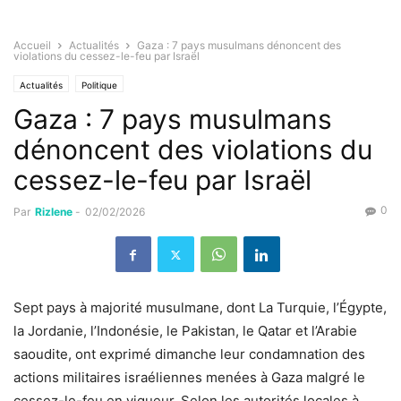
Accueil
Actualités
Gaza : 7 pays musulmans dénoncent des
violations du cessez-le-feu par Israël
Actualités
Politique
Gaza : 7 pays musulmans
dénoncent des violations du
cessez-le-feu par Israël
0
Par
Rizlene
-
02/02/2026
Sept pays à majorité musulmane, dont La Turquie, l’Égypte,
la Jordanie, l’Indonésie, le Pakistan, le Qatar et l’Arabie
saoudite, ont exprimé dimanche leur condamnation des
actions militaires israéliennes menées à Gaza malgré le
cessez-le-feu en vigueur. Selon les autorités locales à