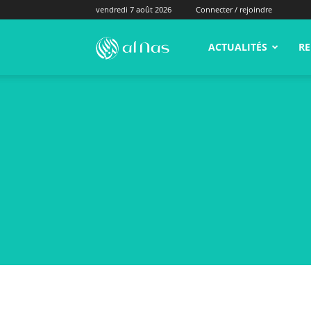
vendredi 7 août 2026
Connecter / rejoindre
alNas.fr
ACTUALITÉS
RE