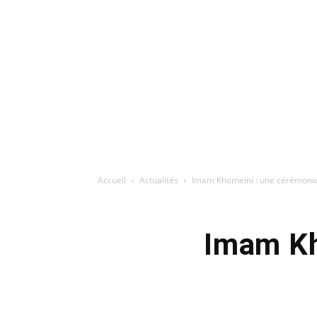
Accueil
Actualités
Imam Khomeini : une cérémon
Imam Kh