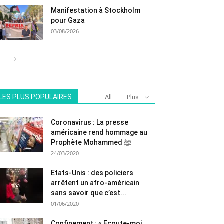
Manifestation à Stockholm
pour Gaza
03/08/2026
LES PLUS POPULAIRES
All
Plus
Coronavirus : La presse
américaine rend hommage au
Prophète Mohammed ﷺ
24/03/2020
Etats-Unis : des policiers
arrêtent un afro-américain
sans savoir que c’est...
01/06/2020
Confinement : « Ecoute-moi