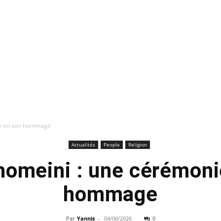
ie en son hommage
Actualités
People
Religion
omeini : une cérémoni
hommage
Par
Yannis
-
04/06/2026
0