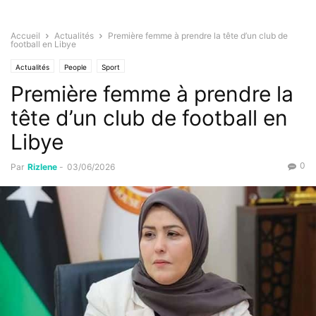
Accueil
Actualités
Première femme à prendre la tête d’un club de
football en Libye
Actualités
People
Sport
Première femme à prendre la
tête d’un club de football en
Libye
0
Par
Rizlene
-
03/06/2026