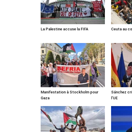
La Palestine accuse la FIFA
Ceuta au cœ
Manifestation à Stockholm pour
Sánchez cri
Gaza
l’UE