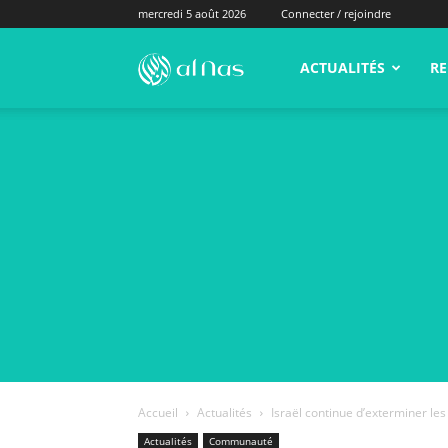
mercredi 5 août 2026
Connecter / rejoindre
alNas.fr
ACTUALITÉS
RE
Accueil
Actualités
Israël continue d’exterminer les 
Actualités
Communauté