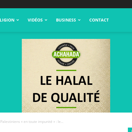
LIGION
VIDÉOS
BUSINESS
CONTACT
Palestiniens « en toute impunité » : le...