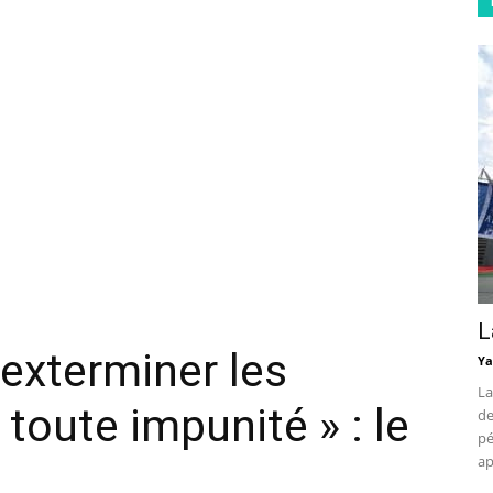
L
’exterminer les
Ya
La
 toute impunité » : le
de
pé
ap