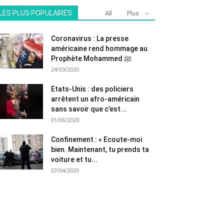
LES PLUS POPULAIRES
All
Plus
Coronavirus : La presse
américaine rend hommage au
Prophète Mohammed ﷺ
24/03/2020
Etats-Unis : des policiers
arrêtent un afro-américain
sans savoir que c’est...
01/06/2020
Confinement : « Ecoute-moi
bien. Maintenant, tu prends ta
voiture et tu...
07/04/2020