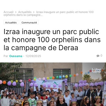
Accueil
Actualités
Izraa inaugure un parc public et honore 100
orphelins dans la campagne...
Actualités
Communauté
Izraa inaugure un parc public
et honore 100 orphelins dans
la campagne de Deraa
0
Par
Oussama
-
12/09/2025