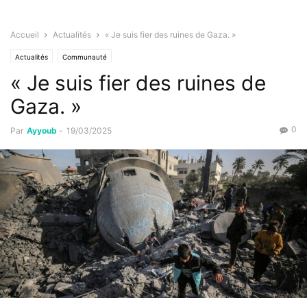
Accueil
Actualités
« Je suis fier des ruines de Gaza. »
Actualités
Communauté
« Je suis fier des ruines de
Gaza. »
0
Par
Ayyoub
-
19/03/2025