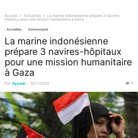
Accueil
Actualités
La marine indonésienne prépare 3 navires-
hôpitaux pour une mission humanitaire à Gaza
Actualités
Communauté
La marine indonésienne
prépare 3 navires-hôpitaux
pour une mission humanitaire
à Gaza
0
Par
Ayyoub
-
25/11/2025