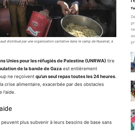
r
Ya
De
pr
re
au
aud distribué par une organisation caritative dans le camp de Nuseirat, à
pr
ons Unies pour les réfugiés de Palestine (UNRWA)
tire
pulation de la bande de Gaza
est entièrement
oup ne reçoivent
qu’un seul repas toutes les 24 heures
.
la crise alimentaire, exacerbée par des obstacles
 l’aide.
aide
 peuvent plus subvenir à leurs besoins de base sans