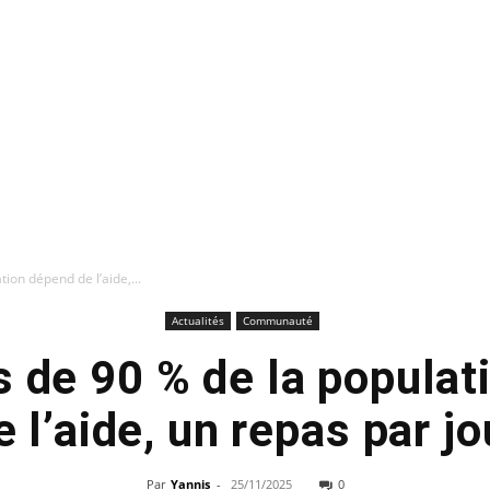
tion dépend de l’aide,...
Actualités
Communauté
s de 90 % de la popula
e l’aide, un repas par jo
Par
Yannis
-
25/11/2025
0