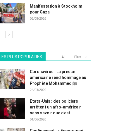
Manifestation à Stockholm
pour Gaza
03/08/2026
LES PLUS POPULAIRES
All
Plus
Coronavirus : La presse
américaine rend hommage au
Prophète Mohammed ﷺ
24/03/2020
Etats-Unis : des policiers
arrêtent un afro-américain
sans savoir que c’est...
01/06/2020
Confinement : « Ecoute-moi