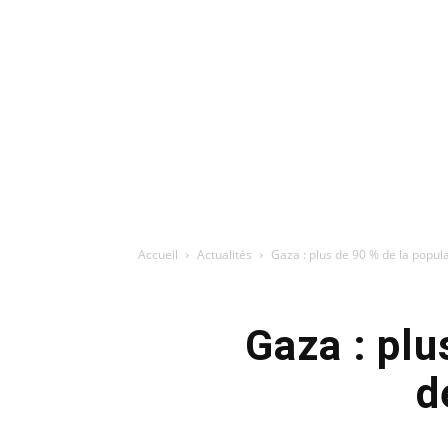
Accueil
Actualités
Gaza : plus de 90 % de la popula
Gaza : plu
d