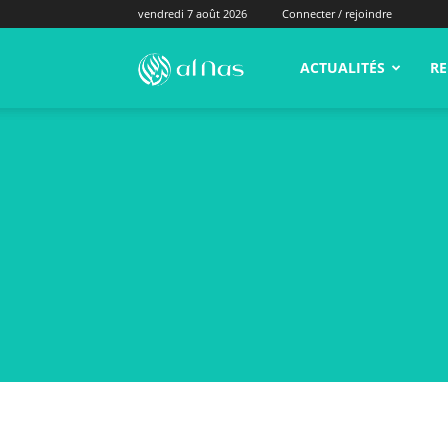
vendredi 7 août 2026
Connecter / rejoindre
alNas.fr
ACTUALITÉS
RE