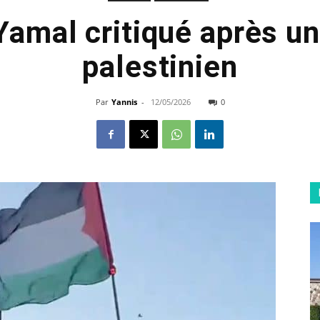
amal critiqué après u
palestinien
Par
Yannis
-
12/05/2026
0