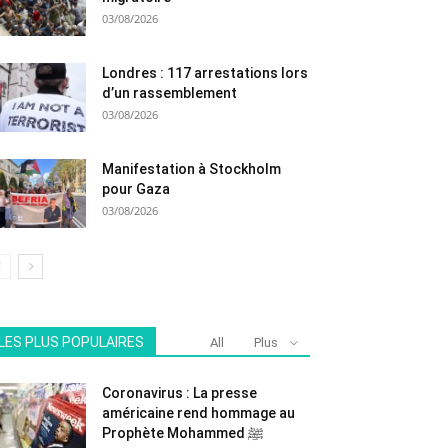
03/08/2026
Londres : 117 arrestations lors
d’un rassemblement
03/08/2026
Manifestation à Stockholm
pour Gaza
03/08/2026
LES PLUS POPULAIRES
All
Plus
Coronavirus : La presse
américaine rend hommage au
Prophète Mohammed ﷺ