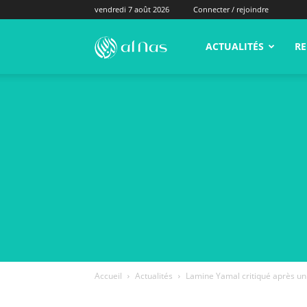
vendredi 7 août 2026
Connecter / rejoindre
alNas.fr
ACTUALITÉS
RE
Accueil
Actualités
Lamine Yamal critiqué après un