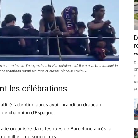
D
r
Ya
De
s à impériale de l'équipe dans la ville catalane, où il a été vu brandissant le
pr
es réactions parmi les fans et sur les réseaux sociaux.
re
au
t les célébrations
pr
attiré l’attention après avoir brandi un drapeau
re de champion d’Espagne.
parade organisée dans les rues de Barcelone après la
 de milliers de supporters.