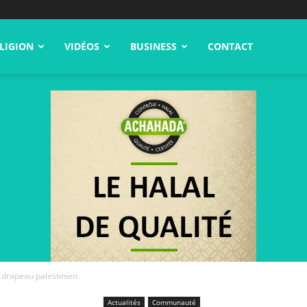
LIGION
VIDÉOS
BUSINESS
CONTACT
 drapeau palestinien
Actualités
Communauté