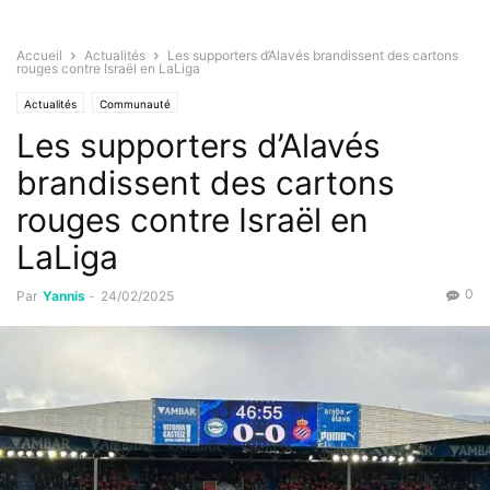
Accueil
Actualités
Les supporters d’Alavés brandissent des cartons
rouges contre Israël en LaLiga
Actualités
Communauté
Les supporters d’Alavés
brandissent des cartons
rouges contre Israël en
LaLiga
0
Par
Yannis
-
24/02/2025