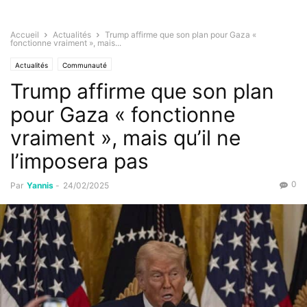
Accueil
Actualités
Trump affirme que son plan pour Gaza «
fonctionne vraiment », mais...
Actualités
Communauté
Trump affirme que son plan
pour Gaza « fonctionne
vraiment », mais qu’il ne
l’imposera pas
0
Par
Yannis
-
24/02/2025