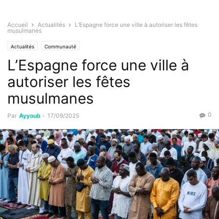
Accueil
Actualités
L’Espagne force une ville à autoriser les fêtes
musulmanes
Actualités
Communauté
L’Espagne force une ville à
autoriser les fêtes
musulmanes
0
Par
Ayyoub
-
17/09/2025