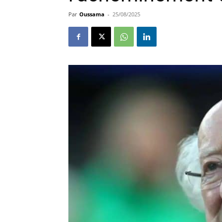
Par
Oussama
-
25/08/2025