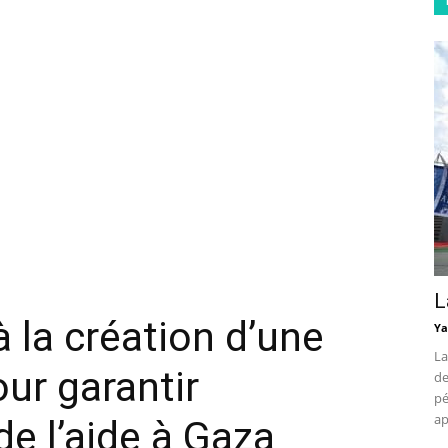
L
à la création d’une
Ya
La
ur garantir
de
pé
ap
e l’aide à Gaza