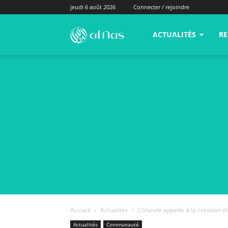
jeudi 6 août 2026
Connecter / rejoindre
alNas.fr
ACTUALITÉS
RE
Accueil
Actualités
L’Irlande appelle à la création 
Actualités
Communauté