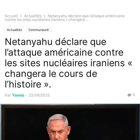
Accueil
Actualités
Netanyahu déclare que l’attaque américaine
contre les sites nucléaires iraniens « changera...
Actualités
Communauté
Netanyahu déclare que
l’attaque américaine contre
les sites nucléaires iraniens «
changera le cours de
l’histoire ».
0
Par
Yannis
-
23/06/2025