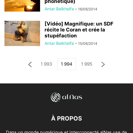
phonétique)
Antar Belkhelfa
-
16/06/2014
[Vidéo] Magnifique: un SDF
récite le Coran et crée la
stupéfaction
Antar Belkhelfa
-
15/06/2014
1 993
1 994
1 995
À PROPOS
Dans un monde numérique et interconnecté alNas use de