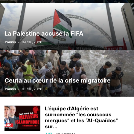
La Palestine accuse la FIFA
Yannis
-
04/08/2026
Ceuta au cœur de la crise migratoire
Yannis
-
03/08/2026
L’équipe d’Algérie est
surnommée “les couscous
merguos” et les “Al-Quaïdos”
sur...