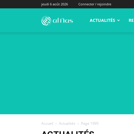
jeudi 6 août 2026
Connecter / rejoindre
alNas.fr
ACTUALITÉS
RE
Accueil
Actualités
Page 1995