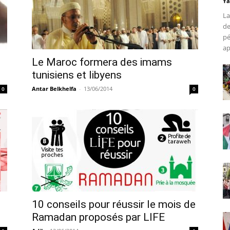
Ya
La
de
pé
ap
Le Maroc formera des imams
tunisiens et libyens
Antar Belkhelfa
-
13/06/2014
0
0
10 conseils pour réussir le mois de
Ramadan proposés par LIFE