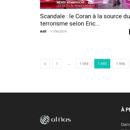
Scandale : le Coran à la source du
terrorisme selon Eric...
Adil
-
11/06/2014
...
1
1 994
1 995
1 996
À 
Dans