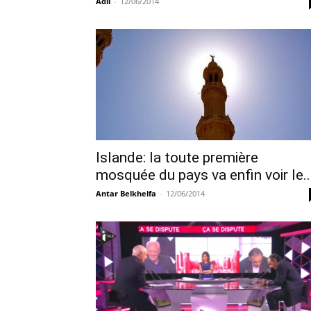
Adil
-
12/06/2014
Islande: la toute première
mosquée du pays va enfin voir le..
Antar Belkhelfa
-
12/06/2014