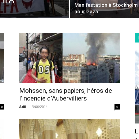
FIFA
Manifestation à Stockholm
pour Gaza
Mohssen, sans papiers, héros de
l’incendie d’Aubervilliers
Adil
-
13/06/2014
0
0
L