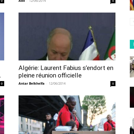
Adil
-
12/06/2014
0
0
Algérie: Laurent Fabius s’endort en
.
pleine réunion officielle
Antar Belkhelfa
-
12/06/2014
0
0