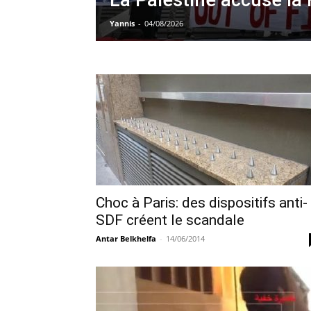
La Palestine accuse la 
Yannis
-
04/08/2026
Choc à Paris: des dispositifs anti-
SDF créent le scandale
Antar Belkhelfa
-
14/06/2014