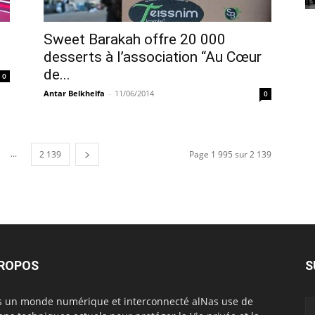
Sweet Barakah offre 20 000
desserts à l’association “Au Cœur
de...
0
Antar Belkhelfa
-
11/06/2014
0
...
2 139
Page 1 995 sur 2 139
PROPOS
S
 un monde numérique et interconnecté alNas use de