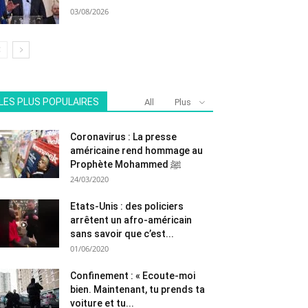
03/08/2026
LES PLUS POPULAIRES
All
Plus
Coronavirus : La presse
américaine rend hommage au
Prophète Mohammed ﷺ
24/03/2020
Etats-Unis : des policiers
arrêtent un afro-américain
sans savoir que c’est...
01/06/2020
Confinement : « Ecoute-moi
bien. Maintenant, tu prends ta
voiture et tu...