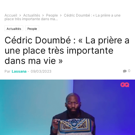
Accueil
Actualités
People
Cédric Doumbé : « La prière a une
place très importante dans ma...
Actualités
People
Cédric Doumbé : « La prière a
une place très importante
dans ma vie »
0
Par
Lassana
-
09/03/2023